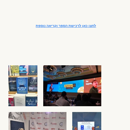
ספרו הראשון של אסי בורק בעברית חוקר את תופעת המשחקים לשינוי,
תוך הצגת כמה מהפרויקטים המוצלחים ביותר והסיפורים הייחודיים של
היוצרים מאחוריהם. הספר נכתב בשיתוף עם לורה פרקר, כתבת הניו יורק
טיימס.
Power Play
, המהדורה באנגלית, פורסמה בהוצאת St. Martin's
Press (מק׳מילן).
לחצו כאן לרכישת הספר וקריאה נוספת