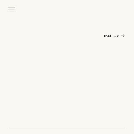
עמוד הבית
משחקי
מלחמה
שלום
(הספר)
שנה
2017, 2024
תפקיד
סופר