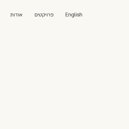
English
פרויקטים
אודות
תוכנית חילופים
בבחריין, בישר
הערביות ובאר