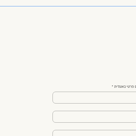
ר
פרטי באנגלית
*
מ
ת
ה