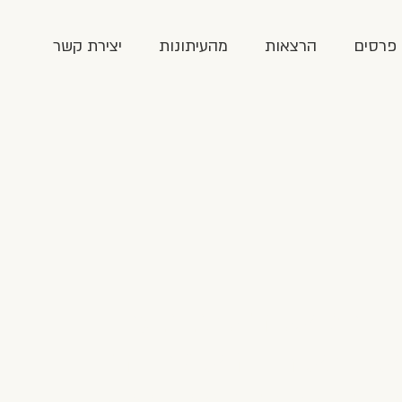
פרסים
הרצאות
מהעיתונות
יצירת קשר
 וירטואלית לבני נוער
אל, באיחוד האמירויות
צות הברית. הסטודנטים